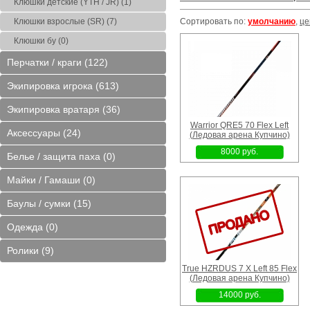
Клюшки детские (YTH / JR) (1)
хина)
8" Mad Gay (Ледовая
11,5 Bauer X90 (Блохина)
11" Whitney (Л
Клюшки взрослые (SR) (7)
Сортировать по:
умолчанию
,
це
арена Купчино)
арена Купчи
Клюшки бу (0)
1800 руб.
30000 руб.
5500 руб
Перчатки / краги (122)
Экипировка игрока (613)
Экипировка вратаря (36)
Warrior QRE5 70 Flex Left
Аксессуары (24)
(Ледовая арена Купчино)
 L
Warrior QRE5 70 Flex Left
14" CCM FT6 Pro (Блохина)
10" Flame F1
(Ледовая арена Купчино)
(Блохина
8000 руб.
Белье / защита паха (0)
8000 руб.
14500 руб.
6900 руб
Майки / Гамаши (0)
Баулы / сумки (15)
Одежда (0)
Ролики (9)
True HZRDUS 7 X Left 85 Flex
(Ледовая арена Купчино)
14000 руб.