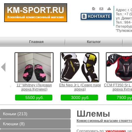
Адрес: г.
Тел.: +7 
ул. Димит
Тел.: 984
Петербург
"Пулковск
Главная
Каталог
едовая
11" Whitney (Ледовая
Efsi Neo Jr L (Север парк
CCM FT350 Sr L 
)
арена Купчино)
арена)
арена Купчи
5500 руб.
3000 руб.
7900 руб
Шлемы
Коньки (213)
Комиссионный магазин спортт
Клюшки (8)
Сортировать по:
умолчанию
,
це