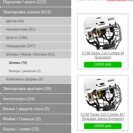
Перчатки / краги (122)
парк
6 Bauer Xls (Ледовая
Warrior QRE5 70 Flex Left
Y9 Bauer Xls (
арена Купчино)
(Ледовая арена Купчино)
арена Купчи
Экипировка игрока (613)
10500 руб.
8000 руб.
8500 руб
Щитки (66)
Налокотники (81)
Шорты (188)
Нагрудники (197)
CCM Tacks 210 Combo M
Шлемы / Маски / Визоры (81)
(Блохина)
Север
N. Bauer Yth L (Блохина)
28" Bauer на колесах с
8" Mad Gay (Л
Шлемы (79)
выдвижной ручкой
арена Купчи
14000 руб.
(Ледовая арена
Визоры / решетки (2)
2900 руб.
7500 руб.
1800 руб
Пулковские высоты)
Комплекты формы (0)
Экипировка вратаря (36)
Аксессуары (24)
Белье / защита паха (0)
CCM Tacks 210 Combo M (
Майки / Гамаши (0)
Ледовая арена Купчино)
16900 руб.
Баулы / сумки (15)