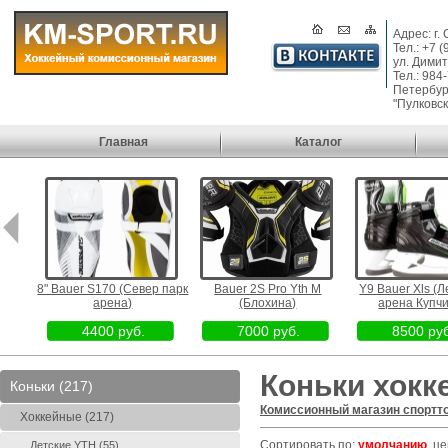
Адрес: г.
Тел.: +7 
ул. Димит
Тел.: 984
Петербург
"Пулковск
Главная
Каталог
охина)
8" Bauer S170 (Север парк
Bauer 2S Pro Yth M
Y9 Bauer Xls (
арена)
(Блохина)
арена Купчи
4400 руб.
7000 руб.
8500 руб
Коньки хок
Коньки (217)
Комиссионный магазин спортт
Хоккейные (217)
Сортировать по:
умолчанию
,
це
Детские YTH (55)