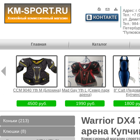
Адрес: г.
Тел.: +7 
ул. Димит
Тел.: 984
Петербург
"Пулковск
Главная
Каталог
сах
CCM 9040 Yth M (Блохина)
Mad Gay Yth L (Север парк
8" Calt (Ледова
а
арена)
Купчино)
ты)
4500 руб.
1990 руб.
1800 руб
Warrior DX4 
Коньки (213)
арена Купчи
Клюшки (8)
Комиссионный магазин спортт