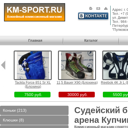
Адрес: г.
Тел.: +7 
ул. Димит
Тел.: 984
Петербург
"Пулковск
Главная
Каталог
 арена
Tackla Force 851 Sr XL
11,5 Bauer X90 (Блохина)
Reebok 4K Jr L (
(Блохина)
7500 руб.
30000 руб.
5500 руб
Судейский 
Коньки (213)
арена Купчи
Клюшки (8)
Комиссионный магазин спортт