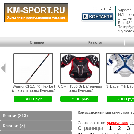
Адрес: г.
Тел.: +7 
ул. Димит
Тел.: 984
Петербург
"Пулковск
Главная
Каталог
парк
Warrior QRE5 70 Flex Left
CCM FT350 Sr L (Ледовая
N. Bauer Yth L (
(Ледовая арена Купчино)
арена Купчино)
8000 руб.
7900 руб.
2900 руб
Комиссионный магазин спортт
Коньки (213)
Сортировать по:
умолчанию
,
це
Клюшки (8)
Страницы
1
2
3