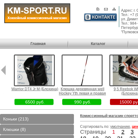
Адрес: г.
Тел.: +7 
ул. Димит
Тел.: 984
Петербург
"Пулковск
Главная
Каталог
едовая
Warrior DT4 Jr M (Блохина)
Клюшка деревянная well
9,5 Reebok Wh
)
Hockey Yth левая и правая
(Блохина
6500 руб.
990 руб.
15000 ру
Комиссионный магазин спортт
Коньки (213)
Сортировать по:
умолчанию
,
це
Клюшки (8)
Страницы
1
2
3