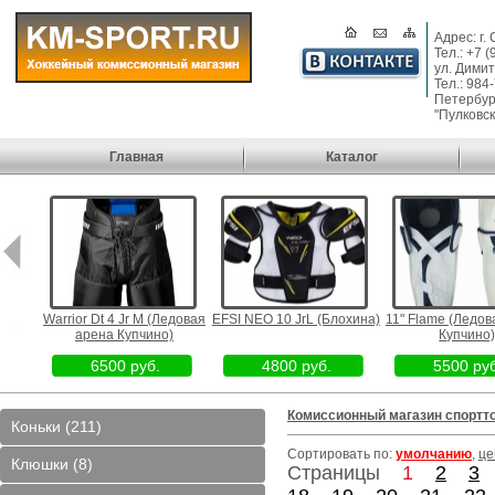
Адрес: г.
Тел.: +7 
ул. Димит
Тел.: 984
Петербург
"Пулковск
Главная
Каталог
Север
Warrior Dt 4 Jr M (Ледовая
EFSI NEO 10 JrL (Блохина)
11" Flame (Ледов
арена Купчино)
Купчино)
6500 руб.
4800 руб.
5500 руб
Комиссионный магазин спортт
Коньки (211)
Сортировать по:
умолчанию
,
це
Клюшки (8)
Страницы
1
2
3