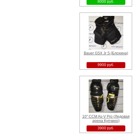
8000 руб.
Bauer GSX Jr S (Блохина)
9900 руб.
10" CCM As-V Pro (Ледовая
арена Купчино)
3900 руб.