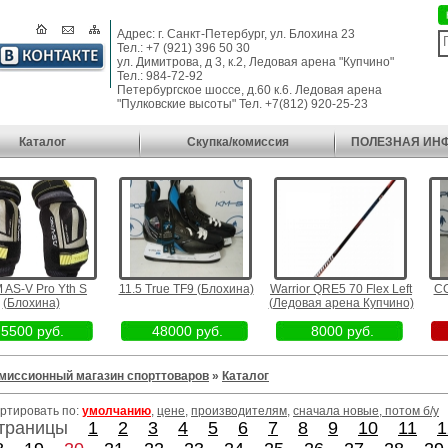
Адрес: г. Санкт-Петербург, ул. Блохина 23
Тел.: +7 (921) 396 50 30
ул. Димитрова, д 3, к.2, Ледовая арена "Купчино"
Тел.: 984-72-92
Петербургское шоссе, д.60 к.6. Ледовая арена
"Пулковские высоты" Тел. +7(812) 920-25-23
Каталог
Скупка/комиссия
ПОЛЕЗНАЯ ИН
Pro Yth S
11.5 True TF9 (Блохина)
Warrior QRE5 70 Flex Left
CCM 720
ина)
(Ледовая арена Купчино)
руб.
48000 руб.
8000 руб.
179
миссионный магазин спорттоваров
»
Каталог
ртировать по:
умолчанию
,
цене
,
производителям
,
сначала новые, потом б/у
траницы
1
2
3
4
5
6
7
8
9
10
11
1