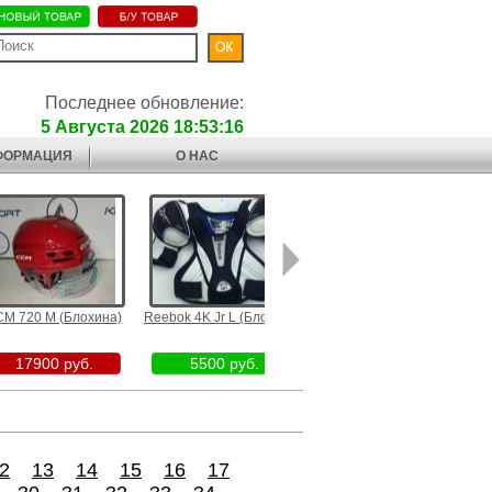
Последнее обновление:
5 Августа 2026 18:53:16
ФОРМАЦИЯ
О НАС
 M (Блохина)
Reebok 4K Jr L (Блохина)
36" Bauer на колесах
Клюшка
(Ледовая арена
Hockey 
Пулковские высоты)
00 руб.
5500 руб.
10500 руб.
2
13
14
15
16
17