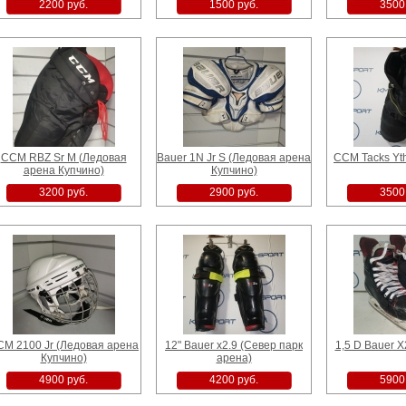
2200 руб.
1500 руб.
3500
CCM RBZ Sr M (Ледовая
Bauer 1N Jr S (Ледовая арена
CCM Tacks Yt
арена Купчино)
Купчино)
3200 руб.
2900 руб.
3500
M 2100 Jr (Ледовая арена
12" Bauer x2.9 (Север парк
1,5 D Bauer X
Купчино)
арена)
4900 руб.
4200 руб.
5900