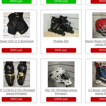
8000 руб.
10500 руб.
6500
Bauer GSX Jr S (Блохина)
Ролики 36р
Bauer React 10
арена К
9900 руб.
3000 руб.
6500
0" CCM As-V Pro (Ледовая
Efsi Yth (Ледовая арена
3,5 Bauer Se
арена Купчино)
Купчино)
арена К
3900 руб.
10000 руб.
5900