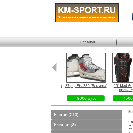
Главная
CCM FT350 Sr L (Ледовая
37 р-р Efsi 330 (Блохина)
15" Mad Gay
арена Купчино)
арена Ку
7900 руб.
9000 руб.
4500 
Ко
Коньки (213)
Со
Клюшки (8)
С