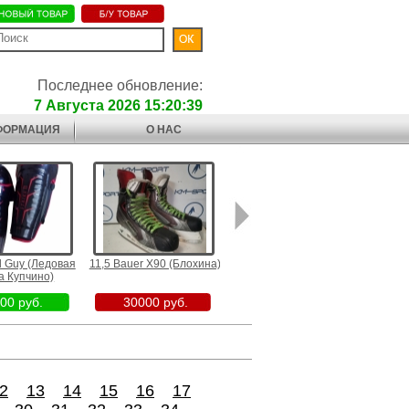
Последнее обновление:
7 Августа 2026 15:20:39
ФОРМАЦИЯ
О НАС
 Guy (Ледовая
11,5 Bauer X90 (Блохина)
Warrior DX4 70 Flex Left
CCM Cl
 Купчино)
(Ледовая арена Купчино)
0 руб.
30000 руб.
8000 руб.
1
2
13
14
15
16
17