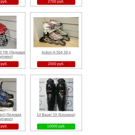
 руб.
2700 руб.
0 Yth (Ледовая
Action H 504 39 p
упчино)
 руб.
2000 руб.
lect (Ледовая
14 Bauer 3X (Блохина)
упчино)
 руб.
10000 руб.