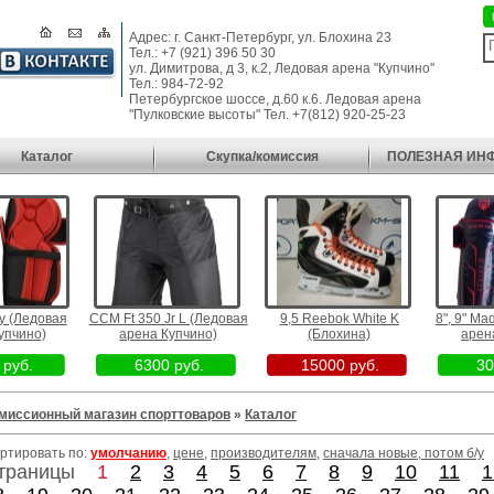
Адрес: г. Санкт-Петербург, ул. Блохина 23
Тел.: +7 (921) 396 50 30
ул. Димитрова, д 3, к.2, Ледовая арена "Купчино"
Тел.: 984-72-92
Петербургское шоссе, д.60 к.6. Ледовая арена
"Пулковские высоты" Тел. +7(812) 920-25-23
Каталог
Скупка/комиссия
ПОЛЕЗНАЯ ИН
 (Ледовая
CCM Ft 350 Jr L (Ледовая
9,5 Reebok White K
8", 9" Mad
пчино)
арена Купчино)
(Блохина)
арена
руб.
6300 руб.
15000 руб.
300
миссионный магазин спорттоваров
»
Каталог
ртировать по:
умолчанию
,
цене
,
производителям
,
сначала новые, потом б/у
траницы
1
2
3
4
5
6
7
8
9
10
11
1