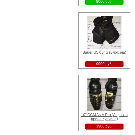
8000 руб.
Bauer GSX Jr S (Блохина)
9900 руб.
10" CCM As-V Pro (Ледовая
арена Купчино)
3900 руб.