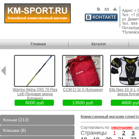
Адрес: г.
Тел.: +7 
ул. Димит
Тел.: 984
Петербург
"Пулковск
Главная
Каталог
р парк
Warrior Alpha QX5 70 Flex
CCM Cl Sr S (Блохина)
Efsi Neo 10 Jr L
Left (Ледовая арена
арена Купчи
Купчино)
8000 руб.
13500 руб.
4800 руб
Комиссионный магазин спортт
Коньки (213)
Сортировать по:
умолчанию
,
це
Клюшки (8)
Страницы
1
2
3