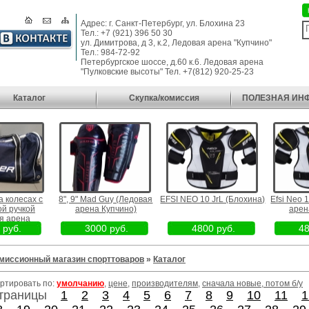
Адрес: г. Санкт-Петербург, ул. Блохина 23
Тел.: +7 (921) 396 50 30
ул. Димитрова, д 3, к.2, Ледовая арена "Купчино"
Тел.: 984-72-92
Петербургское шоссе, д.60 к.6. Ледовая арена
"Пулковские высоты" Тел. +7(812) 920-25-23
Каталог
Скупка/комиссия
ПОЛЕЗНАЯ ИН
 колесах с
8", 9" Mad Guy (Ледовая
EFSI NEO 10 JrL (Блохина)
Efsi Neo 10
 ручкой
арена Купчино)
арена
 арена
руб.
3000 руб.
4800 руб.
480
 высоты)
миссионный магазин спорттоваров
»
Каталог
ртировать по:
умолчанию
,
цене
,
производителям
,
сначала новые, потом б/у
траницы
1
2
3
4
5
6
7
8
9
10
11
1