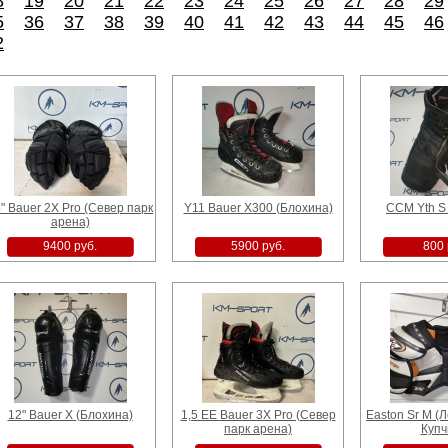
8
19
20
21
22
23
24
25
26
27
28
29
5
36
37
38
39
40
41
42
43
44
45
46
 (Ледовая
Bauer 2S Pro Yth M
Bauer S170 Yth L
Bauer X Yt
пчино)
(Блохина)
(Блохина)
2
руб.
7000 руб.
4500 руб.
600
 (Ледовая
CCM 9040 Yth M (Север
Bauer One 15 Jr L
8" Calt (
" Bauer 2X Pro (Север парк
Y11 Bauer X300 (Блохина)
CCM Yth S
пчино)
парк арена)
(Блохина)
Ку
арена)
руб.
4500 руб.
4200 руб.
180
9400 руб.
5900 руб.
800 
12" Bauer X (Блохина)
1,5 EE Bauer 3X Pro (Север
Easton Sr M (
парк арена)
Купч