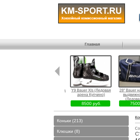
Главная
11" Flame (Ледовая арена
Y9 Bauer Xls (Ледовая
28" Bauer на
Купчино)
арена Купчино)
выдвижной
(Ледовая
5500 руб.
8500 руб.
7500 
Пулковские
Ко
Коньки (213)
Со
Клюшки (8)
С