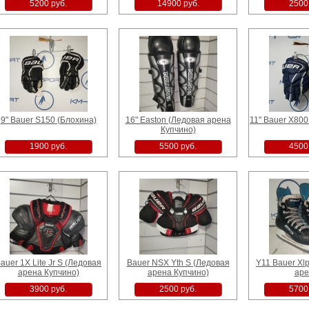
5200 руб.
14900 руб.
2500
9" Bauer S150 (Блохина)
16" Easton (Ледовая арена
11" Bauer X800
Купчино)
1900 руб.
5500 руб.
4500
auer 1X Lite Jr S (Ледовая
Bauer NSX Yth S (Ледовая
Y11 Bauer Xl
арена Купчино)
арена Купчино)
аре
3900 руб.
2500 руб.
5700